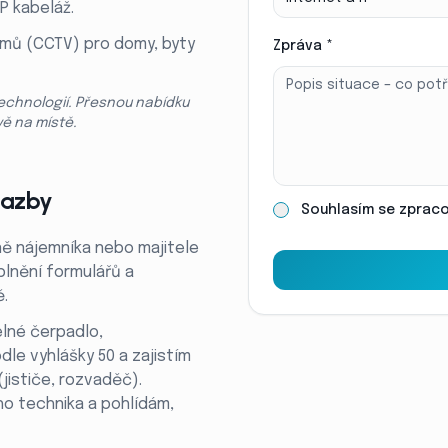
P kabeláž.
émů (CCTV) pro domy, byty
Zpráva *
echnologií. Přesnou nabídku
vě na místě.
 sazby
Souhlasím se zpraco
ěně nájemníka nebo majitele
plnění formulářů a
ě.
elné čerpadlo,
dle vyhlášky 50 a zajistím
jističe, rozvaděč).
ího technika a pohlídám,