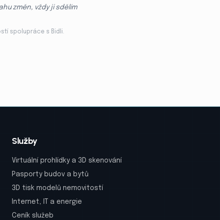
hu změn, vždy ji sdělím
tí spolupráce s Bidli.
Služby
Virtuální prohlídky a 3D skenování
Pasporty budov a bytů
3D tisk modelů nemovitostí
Internet, IT a energie
Ceník služeb