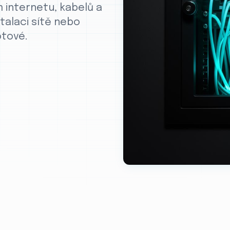
 internetu, kabelů a
stalaci sítě nebo
otové.