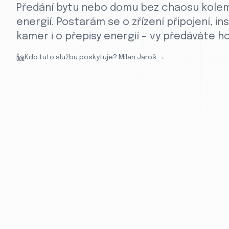
Předání bytu nebo domu bez chaosu kolem
energií. Postarám se o zřízení připojení, in
kamer i o přepisy energií – vy předáváte h
Kdo tuto službu poskytuje? Milan Jaroš →