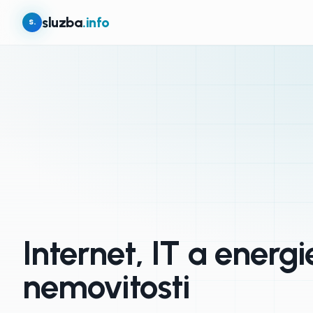
sluzba
.info
s.
Internet, IT a energi
nemovitosti