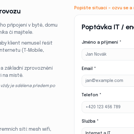
Popište situaci – ozvu se 
provozu
Poptávka IT / en
ho připojení v bytě, domu
ka či majitele.
Jméno a příjmení *
by klient nemusel řešit
internetu (T‑Mobile,
 a základní zprovoznění
Email *
 na místě.
 vždy je sdělena předem po
Telefon *
Služba *
emních sítí: mesh wifi,
Internet a IT