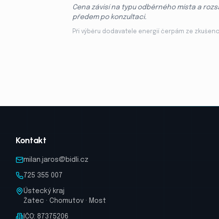
Cena závisí na typu odběrného místa a rozsa
předem po konzultaci.
Při výběru dodavatele energií čerpám ze zkušenos
Kontakt
milan.jaros@bidli.cz
725 355 007
Ústecký kraj
Žatec · Chomutov · Most
IČO: 87375206