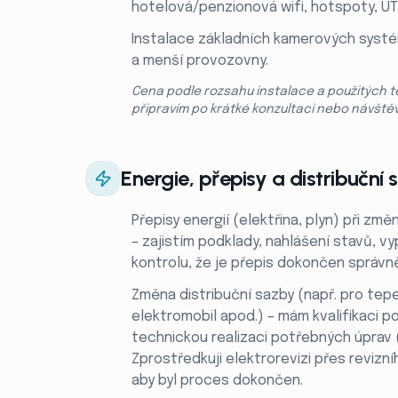
hotelová/penzionová wifi, hotspoty, UT
Instalace základních kamerových syst
a menší provozovny.
Cena podle rozsahu instalace a použitých t
připravím po krátké konzultaci nebo návště
Energie, přepisy a distribuční
Přepisy energií (elektřina, plyn) při zm
– zajistím podklady, nahlášení stavů, vy
kontrolu, že je přepis dokončen správn
Změna distribuční sazby (např. pro tep
elektromobil apod.) – mám kvalifikaci po
technickou realizaci potřebných úprav (
Zprostředkuji elektrorevizi přes revizn
aby byl proces dokončen.